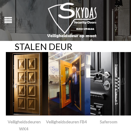
STALEN DEUR
Veiligheidsdeuren
Veiligheidsdeuren FB4
Saferoom
WK4